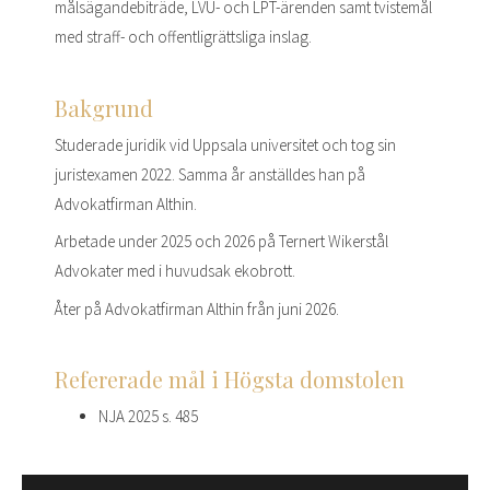
målsägandebiträde, LVU- och LPT-ärenden samt tvistemål
med straff- och offentligrättsliga inslag.
Bakgrund
Studerade juridik vid Uppsala universitet och tog sin
juristexamen 2022. Samma år anställdes han på
Advokatfirman Althin.
Arbetade under 2025 och 2026 på Ternert Wikerstål
Advokater med i huvudsak ekobrott.
Åter på Advokatfirman Althin från juni 2026.
Refererade mål i Högsta domstolen
NJA 2025 s. 485