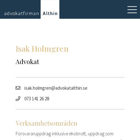
Isak Holmgren
Advokat
isak.holmgren@advokatalthin.se
073 141 26 28
Verksamhetsområden
Försvararuppdrag inklusive ekobrott, uppdrag som