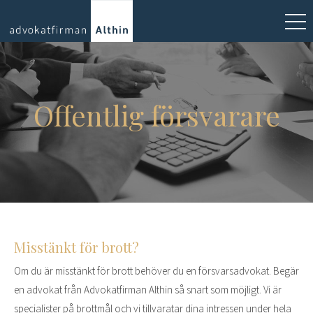
Offentlig försvarare
Misstänkt för brott?
Om du är misstänkt för brott behöver du en försvarsadvokat. Begär
en advokat från Advokatfirman Althin så snart som möjligt. Vi är
specialister på brottmål och vi tillvaratar dina intressen under hela